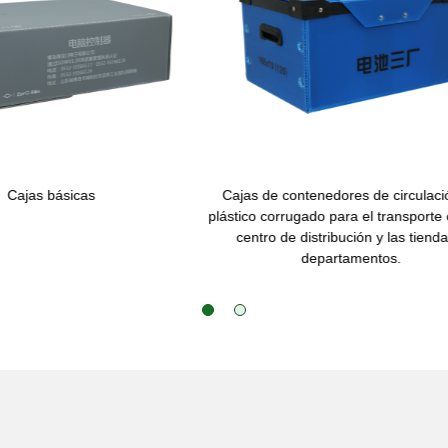
jas de entrega urgente de plástico
Titular de archivo de plást
do contenedores de diseño de color de
tamaño personalizado dise
año personalizado para embalaje o
logística