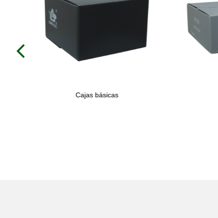
Previous
ico corrugado
Cajas de cosméticos de plástico corrugado
Ca
ersonalizado
contenedores de diseño de color de tamaño
corruga
 o circulación
personalizado para embalaje o circulación
tam