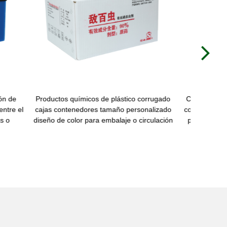
Next
ico corrugado
Nestable corrugated plastic U.S. postal totes
ño de color
custom sizes colors stackable files storage
containers