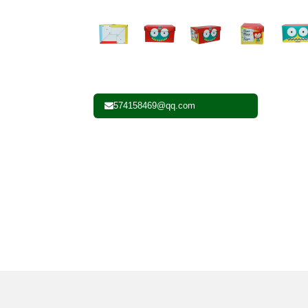
574158469@qq.com